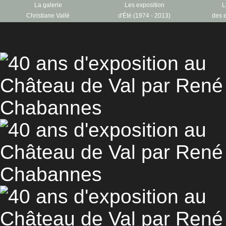
La galerie
Les exposition
L
Christiane Vallé
d'Été (1974 - 2013)
des e